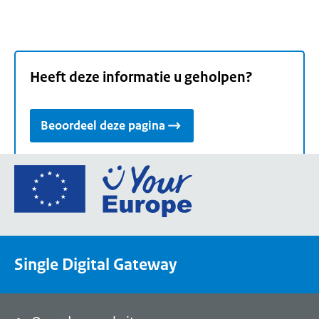
Heeft deze informatie u geholpen?
Beoordeel deze pagina
Ga
naar
de
homepage
van
Single Digital Gateway
Your
Europe,
een
portaal