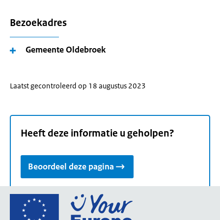
Bezoekadres
Gemeente Oldebroek
Laatst gecontroleerd op 18 augustus 2023
Heeft deze informatie u geholpen?
Beoordeel deze pagina
Ga
naar