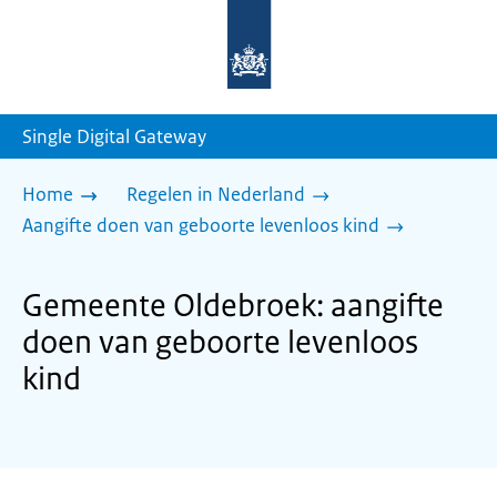
Naar
de
homepage
van
sdg.rijksoverheid.nl
Single Digital Gateway
Home
Regelen in Nederland
Aangifte doen van geboorte levenloos kind
Gemeente Oldebroek: aangifte
doen van geboorte levenloos
kind