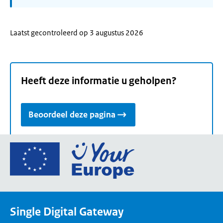
Laatst gecontroleerd op 3 augustus 2026
Heeft deze informatie u geholpen?
Beoordeel deze pagina
Ga
naar
de
homepage
van
Single Digital Gateway
Your
Europe,