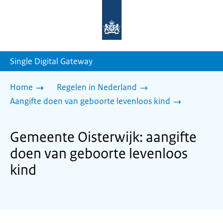
Naar
de
homepage
van
sdg.rijksoverheid.nl
Single Digital Gateway
Home
Regelen in Nederland
Aangifte doen van geboorte levenloos kind
Gemeente Oisterwijk: aangifte
doen van geboorte levenloos
kind