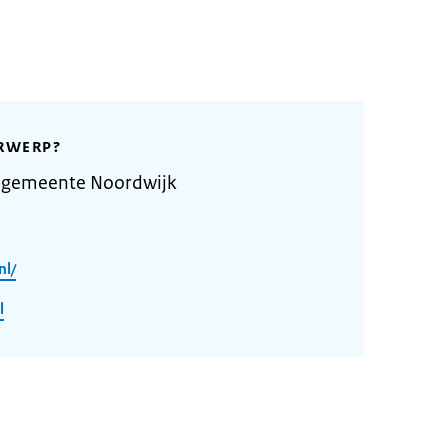
RWERP?
 gemeente Noordwijk
nl/
l