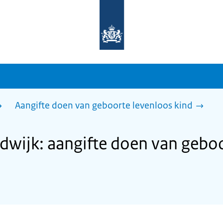
Naar
de
homepage
van
sdg.rijksoverheid.nl
Aangifte doen van geboorte levenloos kind
wijk: aangifte doen van geboo