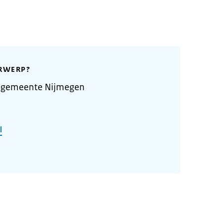
RWERP?
e gemeente Nijmegen
l