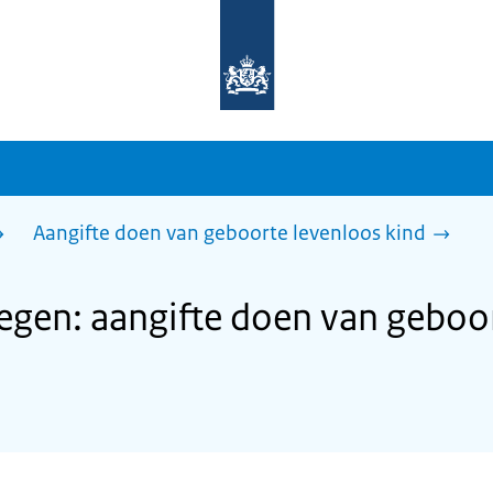
Naar
de
homepage
van
sdg.rijksoverheid.nl
Aangifte doen van geboorte levenloos kind
gen: aangifte doen van geboor