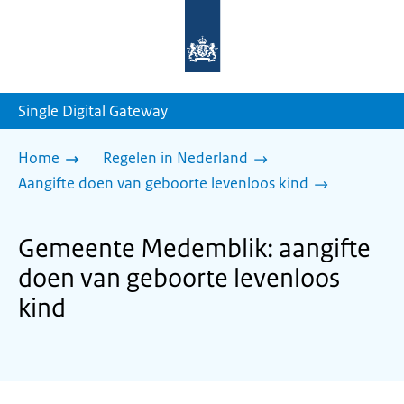
Naar
de
homepage
van
sdg.rijksoverheid.nl
Single Digital Gateway
Home
Regelen in Nederland
Aangifte doen van geboorte levenloos kind
Gemeente Medemblik: aangifte
doen van geboorte levenloos
kind