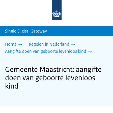
Naar
de
homepage
van
sdg.rijksoverheid.nl
Single Digital Gateway
Home
Regelen in Nederland
Aangifte doen van geboorte levenloos kind
Gemeente Maastricht: aangifte
doen van geboorte levenloos
kind