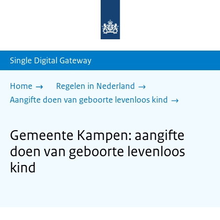
Naar
de
homepage
van
sdg.rijksoverheid.nl
Single Digital Gateway
Home
Regelen in Nederland
Aangifte doen van geboorte levenloos kind
Gemeente Kampen: aangifte
doen van geboorte levenloos
kind