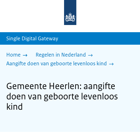
Naar
de
homepage
van
sdg.rijksoverheid.nl
Single Digital Gateway
Home
Regelen in Nederland
Aangifte doen van geboorte levenloos kind
Gemeente Heerlen: aangifte
doen van geboorte levenloos
kind