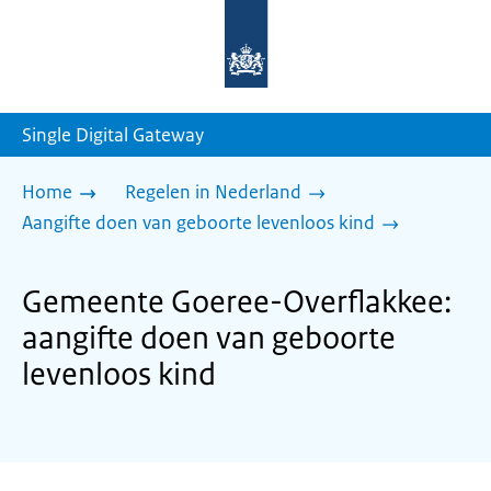
Naar
de
homepage
van
sdg.rijksoverheid.nl
Single Digital Gateway
Home
Regelen in Nederland
Aangifte doen van geboorte levenloos kind
Gemeente Goeree-Overflakkee:
aangifte doen van geboorte
levenloos kind