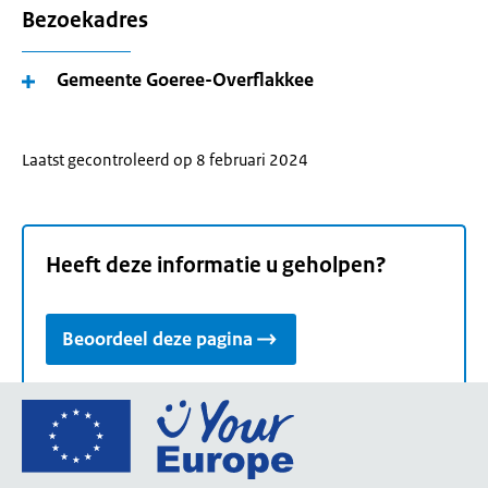
Bezoekadres
Gemeente Goeree-Overflakkee
Laatst gecontroleerd op 8 februari 2024
Heeft deze informatie u geholpen?
Beoordeel deze pagina
Ga
naar
de