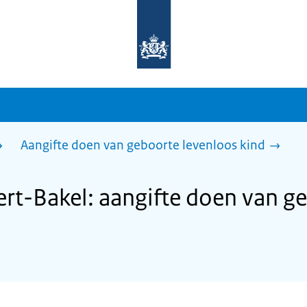
Naar
de
homepage
van
sdg.rijksoverheid.nl
Aangifte doen van geboorte levenloos kind
t-Bakel: aangifte doen van g