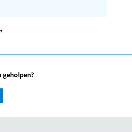
23
u geholpen?