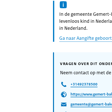
Informatie:
In de gemeente Gemert-B
levenloos kind in Nederl
in Nederland.
Ga naar Aangifte geboor
VRAGEN OVER DIT ONDE
Neem contact op met d
+31492378500
https://www.gemert-bak
gemeente@gemert-bake