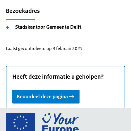
Bezoekadres
Stadskantoor Gemeente Delft
Laatst gecontroleerd op 3 februari 2025
Heeft deze informatie u geholpen?
Beoordeel deze pagina
Ga
naar
de