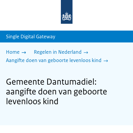
Naar
de
homepage
van
sdg.rijksoverheid.nl
Single Digital Gateway
Home
Regelen in Nederland
Aangifte doen van geboorte levenloos kind
Gemeente Dantumadiel:
aangifte doen van geboorte
levenloos kind