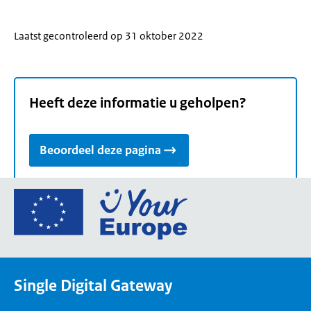
Laatst gecontroleerd op 31 oktober 2022
Heeft deze informatie u geholpen?
Beoordeel deze pagina
Ga
naar
de
homepage
van
Single Digital Gateway
Your
Europe,