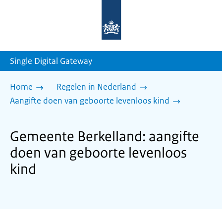
Naar
de
homepage
van
sdg.rijksoverheid.nl
Single Digital Gateway
Home
Regelen in Nederland
Aangifte doen van geboorte levenloos kind
Gemeente Berkelland: aangifte
doen van geboorte levenloos
kind