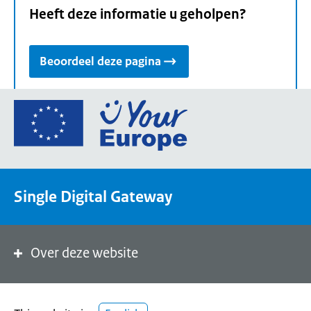
Heeft deze informatie u geholpen?
Beoordeel deze pagina
Ga
naar
de
homepage
van
Single Digital Gateway
Your
Europe,
een
portaal
Over deze website
van
de
Europese