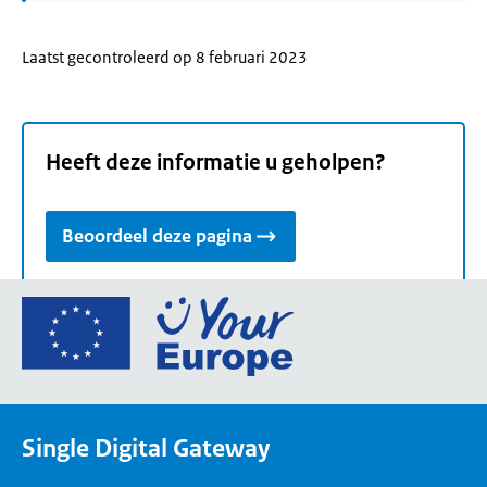
Laatst gecontroleerd op 8 februari 2023
Heeft deze informatie u geholpen?
Beoordeel deze pagina
Ga
naar
de
homepage
van
Single Digital Gateway
Your
Europe,