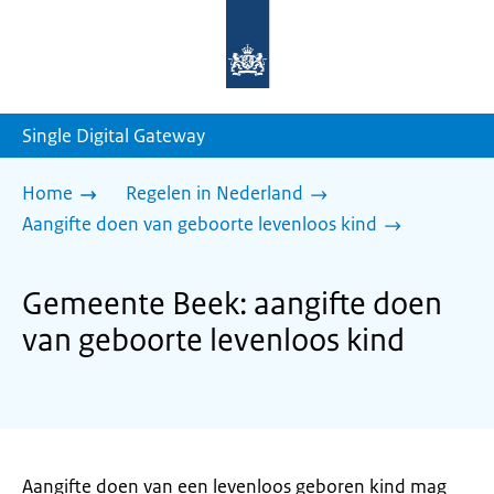
Naar
de
homepage
van
sdg.rijksoverheid.nl
Single Digital Gateway
Home
Regelen in Nederland
Aangifte doen van geboorte levenloos kind
Gemeente Beek: aangifte doen
van geboorte levenloos kind
Aangifte doen van een levenloos geboren kind mag