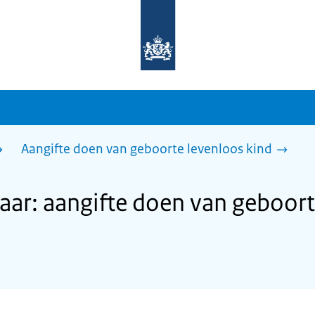
Naar
de
homepage
van
sdg.rijksoverheid.nl
Aangifte doen van geboorte levenloos kind
ar: aangifte doen van geboort